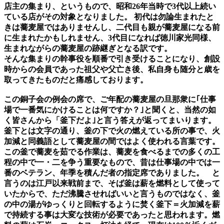
店主の集まり、というもので、昭和26年当時で3代以上続い
ている店がその対象となりました。 初代は勿論生まれたと
きは蕎麦屋ではありませんし、二代目も親が蕎麦屋になる前
に生まれたかもしれません、3代目になれば徳川家光同様、
生まれながらの蕎麦屋の跡継ぎとなる訳です。
そんな集まりの幹事役を順番で引き受けることになり、創設
時からの会員であった祖父や父亡き後、私自身も随分と歳を
取ってきたものだと痛感しております。
この銅子会の例会の席で、ご年配の蕎麦屋の旦那衆に｢仕事
場で一番気にかけることは何ですか？｣と聞くと、当然の如
く皆さんから「釜下だよ｣と言う答えが返ってまいります。
釜下とは文字の通り、釜の下で火の燃えている所の事で、火
加減と同義語として蕎麦屋の間ではよく使われる言葉です。
この釜で蕎麦を茹でる作業は、蕎麦を食べるまでの多くの工
程の中で一・二を争う重要なもので、昔は仕事場の中では一
番のベテラン、年季を積んだ者の指定席でありました。 と
言うのは江戸以来戦前まで、そば釜は薪を燃料として使って
いたからで、ただ沸騰させればいいと言うものではなく、釜
の中の湯がゆっくりと回転するように焚く釜下＝火加減を薪
で持続する事は大変な技術が必要であったと思われます。燃