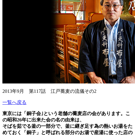
2013年9月 第117話 江戸蕎麦の流儀その2
一覧へ戻る
東京には「銅子会｣という老舗の蕎麦店の会があります。こ
の昭和26年に出来た会の名の由来は、
そばを茹でる釜の一部分で、釜に継ぎ足す為の熱いお湯をた
めておく「銅子」と呼ばれる部分のお湯で産湯に使った店の