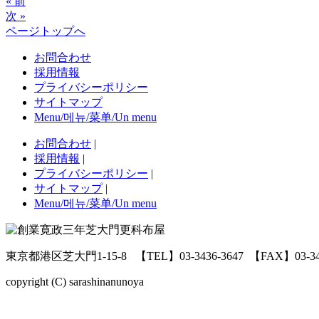
« 前
次 »
ページトップへ
お問合わせ
採用情報
プライバシーポリシー
サイトマップ
Menu/메뉴/菜单/Un menu
お問合わせ
|
採用情報
|
プライバシーポリシー
|
サイトマップ
|
Menu/메뉴/菜单/Un menu
東京都港区芝大門1-15-8
【TEL】03-3436-3647
【FAX】03-34
copyright (C) sarashinanunoya