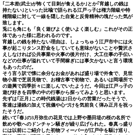
｢二本差(武士)が怖くて目刺が食えるか｣とか｢宵越しの銭は
持たない｣といった比喩で語られる江戸っ子は権力階級や特
権階級に対して一線を隠した自覚と反骨精神の塊だった気が
致します。
兎にも角にも「良く遊びよく使いよく楽しむ」これがその正
体であった様に思われるのです。
宵越しの銭を持たない理由は、しょっちゅう江戸市中には火
事が起こりタンス貯金をしていても意味がないことや贅沢さ
えしなければ公共事業や火事の後片付け、大工仕事の手伝い
などの仕事が溢れていて手間稼ぎには事欠かないと言う環境
もあったのだ。
そう言う訳で懐に余分なお金があれば盛り場で外食で、見世
物小屋で芝居見物で、お稽古事で初物で、あるいは岡場所で
の遊興で四季折々に楽しんでいたようだ。今回は江戸っ子の
遊び好きを四季の中の行事から探ってみようと思います。
先ずは｢正月｣この時代銭湯は2日からの営業だったそうで、
客達は湯銭の加えて祝儀や心づけを気前良く弾み正月を祝っ
たそうだ。
続いて｢春｣の3月弥生の花見では上野や墨田堤の桜の名所で
飲めや歌へのドンチャン騒ぎが繰り広げられた。春真っ盛り
には以前にご紹介した初物フィーバーが江戸中を駆け巡り、