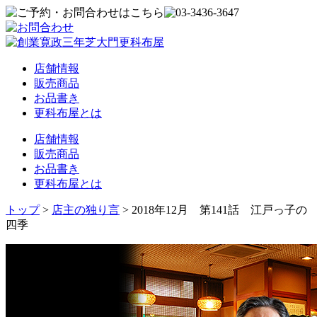
店舗情報
販売商品
お品書き
更科布屋とは
店舗情報
販売商品
お品書き
更科布屋とは
トップ
>
店主の独り言
>
2018年12月 第141話 江戸っ子の
四季