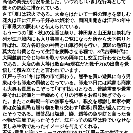
高値の商売が活況を呈した。いづれも｢いき｣な行為として
数々の錦絵に描かれている。
さて｢夏｣は花火である。大金をはたいて一瞬の輝きを楽しむ
花火は正に江戸っ子好みの娯楽で、両国川開きは江戸の年中
行事最大の賑わいと伝えられている。
もう一つの｢夏・秋｣の定番は祭り。神田祭と山王祭は祭礼行
列が江戸城内にも入り将軍もご覧になった所から天下祭りと
呼ばれ、双方各町会の神輿と山車行列を行い、庶民の熱狂は
莫大な出費となって生活を疲弊させる程で、8代吉宗時代に
大岡越前に命じ毎年を取りやめ隔年にし交互に行わせたた程
である。大店の商人等は数百両(現在だと数千万)の出費を覚
悟して積み立てたと言われています。
江戸っ子の｢冬｣は酉の市で賑わう。熊手を買い遊興に向う男
衆は今も師走の風物となっている。師走13日には武家も商家
も大奥も長屋もこぞって｢すす払い｣となる。普請需要や畳需
要それに祝儀と一年締めくくりの行事もお祭り騒ぎであっ
た。またこの時期一年の無事を祝い、親交を感謝し武家や商
家は勿論庶民も贈り物を取り交わす｢歳暮｣風習が盛んになっ
たそうである。贈答品は塩鮭、鰤、鱈等の魚や餅と言った食
べ物が主流であったそうだ。江戸っ子の四季は粋でいなせな
楽しみ生活であったイメージを与えてくれる。
不況･震災と暗いニュースの本年だけに江戸っ子の生活スタ