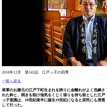
2018年12月 第141話 江戸っ子の四季
一覧へ戻る
将軍のお膝元の江戸下町生まれを誇りに金離れがよく洗練さ
れた粋と、弱きを助け強気をくじく張りを持ち前とした江戸
っ子意識は、
18世紀後半に誕生19世紀になると庶民にも浸透
して行った。